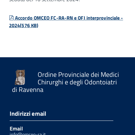
pdf
Accordo OMCEO FC-RA-RN e OFI interprovinciale -
2024
(
576 KB
)
Ordine Provinciale dei Medici
Chirurghi e degli Odontoiatri
di Ravenna
Indirizzi email
Email
info@omceo-ra.it