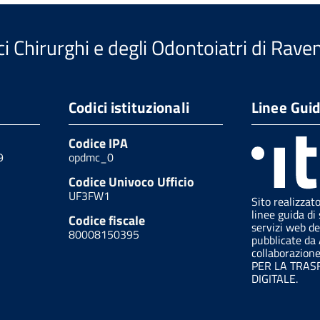
i Chirurghi e degli Odontoiatri di Rave
Codici istituzionali
Linee Gui
Codice IPA
9
opdmc_0
Codice Univoco Ufficio
UF3FW1
Sito realizzat
linee guida di 
Codice fiscale
servizi web de
80008150395
pubblicate da
collaborazion
PER LA TRA
DIGITALE.