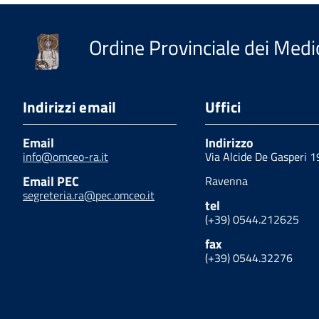
Ordine Provinciale dei Medic
Indirizzi email
Uffici
Email
Indirizzo
info@omceo-ra.it
Via Alcide De Gasperi 1
Email PEC
Ravenna
segreteria.ra@pec.omceo.it
tel
(+39) 0544.212625
fax
(+39) 0544.32276