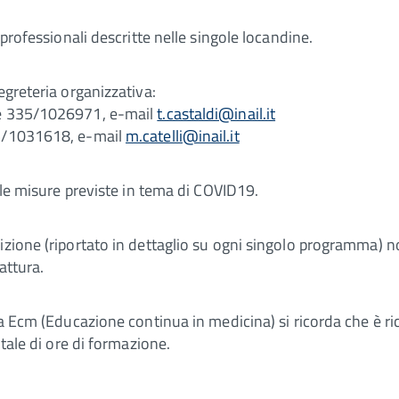
 professionali descritte nelle singole locandine.
egreteria organizzativa:
ile 335/1026971, e-mail
t.castaldi@inail.it
35/1031618, e-mail
m.catelli@inail.it
elle misure previste in tema di COVID19.
izione (riportato in dettaglio su ogni singolo programma) n
attura.
ma Ecm (Educazione continua in medicina) si ricorda che è ri
otale di ore di formazione.