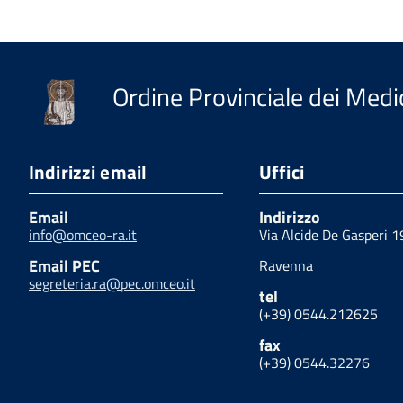
Ordine Provinciale dei Medic
Indirizzi email
Uffici
Email
Indirizzo
info@omceo-ra.it
Via Alcide De Gasperi 1
Email PEC
Ravenna
segreteria.ra@pec.omceo.it
tel
(+39) 0544.212625
fax
(+39) 0544.32276