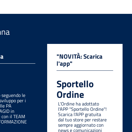
nna
da
"NOVITÀ: Scarica
l'app"
Sportello
Ordine
o seguendo le
sviluppo per i
L'Ordine ha adottato
lle PA
l'APP "Sportello Ordine"!
 AGID in
Scarica l'APP gratuita
e con il TEAM
dal tuo store per restare
SFORMAZIONE
sempre aggiornato con
news e comunicazioni