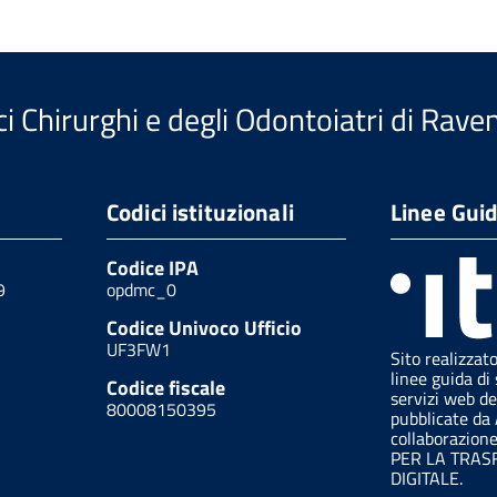
i Chirurghi e degli Odontoiatri di Rave
Codici istituzionali
Linee Gui
Codice IPA
9
opdmc_0
Codice Univoco Ufficio
UF3FW1
Sito realizzat
linee guida di 
Codice fiscale
servizi web de
80008150395
pubblicate da
collaborazion
PER LA TRA
DIGITALE.