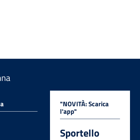
nna
da
"NOVITÀ: Scarica
l'app"
Sportello