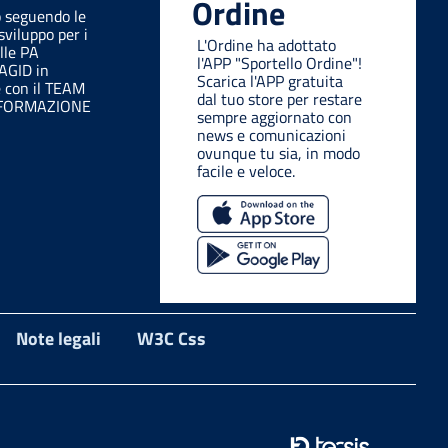
Ordine
o seguendo le
sviluppo per i
L'Ordine ha adottato
lle PA
l'APP "Sportello Ordine"!
 AGID in
Scarica l'APP gratuita
e con il TEAM
dal tuo store per restare
SFORMAZIONE
sempre aggiornato con
news e comunicazioni
ovunque tu sia, in modo
facile e veloce.
Note legali
W3C Css