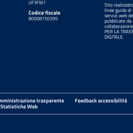
UF3FW1
Sito realizzat
linee guida di 
Codice fiscale
servizi web de
80008150395
pubblicate da
collaborazion
PER LA TRA
DIGITALE.
mministrazione trasparente
Feedback accessibilità
Statistiche Web