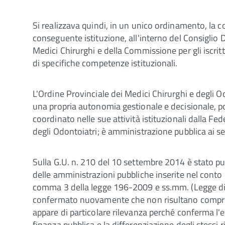
Si realizzava quindi, in un unico ordinamento, la 
conseguente istituzione, all'interno del Consiglio Di
Medici Chirurghi e della Commissione per gli iscritti
di specifiche competenze istituzionali.
L'Ordine Provinciale dei Medici Chirurghi e degli Od
una propria autonomia gestionale e decisionale, pos
coordinato nelle sue attività istituzionali dalla Fe
degli Odontoiatri; è amministrazione pubblica ai s
Sulla G.U. n. 210 del 10 settembre 2014 è stato pu
delle amministrazioni pubbliche inserite nel conto 
comma 3 della legge 196-2009 e ss.mm. (Legge di co
confermato nuovamente che non risultano compresi 
appare di particolare rilevanza perché conferma l'es
finanza pubblica e la differenziazione degli stessi ri