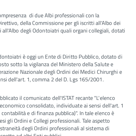
compresenza di due Albi professionali con la
rettivo, della Commissione per gli iscritti all'Albo dei
 all'Albo degli Odontoiatri quali organi collegiali, dotati
ontoiatri è oggi un Ente di Diritto Pubblico, dotato di
to sotto la vigilanza del Ministero della Salute e
derazione Nazionale degli Ordini dei Medici Chirurghi e
ensi dell'art. 1, comma 2 del D. Lgs 165/2001.
bblicato il comunicato dell'ISTAT recante "L'elenco
economico consolidato, individuate ai sensi dell'art. 1
ntabilità e di finanza pubblica)". In tale elenco è
gli Ordini e Collegi professionali. Tale aspetto
traneità degli Ordini professionali al sistema di
spetto ad altri Enti pubblici.