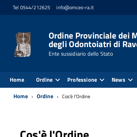
Tel 0544/212625
info@omceo-ra.it
Ordine Provinciale dei M
degli Odontoiatri di Ra
Ente sussidiario dello Stato
Home
Ordine
Professione
News
Home
Ordine
Cos'è l'Ordine
Cos'è l'Ordine