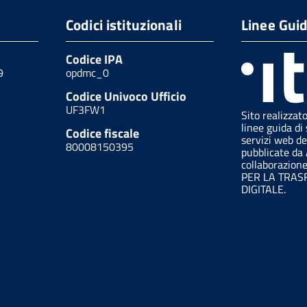
Codici istituzionali
Linee Gui
Codice IPA
9
opdmc_0
Codice Univoco Ufficio
UF3FW1
Sito realizzat
linee guida di 
Codice fiscale
servizi web de
80008150395
pubblicate da
collaborazion
PER LA TRA
DIGITALE.