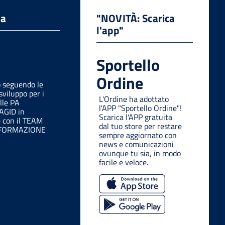
da
"NOVITÀ: Scarica
l'app"
Sportello
Ordine
o seguendo le
sviluppo per i
L'Ordine ha adottato
lle PA
l'APP "Sportello Ordine"!
 AGID in
Scarica l'APP gratuita
e con il TEAM
dal tuo store per restare
SFORMAZIONE
sempre aggiornato con
news e comunicazioni
ovunque tu sia, in modo
facile e veloce.